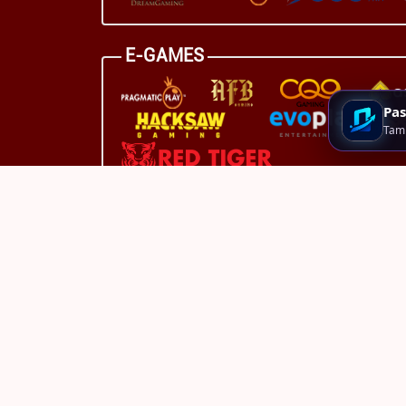
E-GAMES
Pas
Tamb