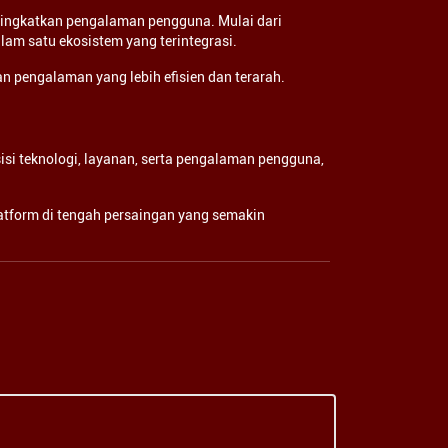
ningkatkan pengalaman pengguna. Mulai dari
am satu ekosistem yang terintegrasi.
 pengalaman yang lebih efisien dan terarah.
i teknologi, layanan, serta pengalaman pengguna,
latform di tengah persaingan yang semakin