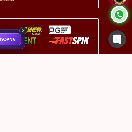
×
PASANG