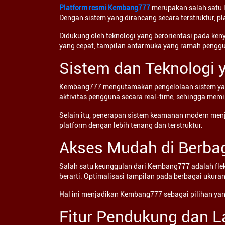
Platform resmi Kembang777
merupakan salah satu l
Dengan sistem yang dirancang secara terstruktur, p
Didukung oleh teknologi yang berorientasi pada k
yang cepat, tampilan antarmuka yang ramah penggun
Sistem dan Teknologi 
Kembang777 mengutamakan pengelolaan sistem yang 
aktivitas pengguna secara real-time, sehingga m
Selain itu, penerapan sistem keamanan modern menj
platform dengan lebih tenang dan terstruktur.
Akses Mudah di Berba
Salah satu keunggulan dari Kembang777 adalah flek
berarti. Optimalisasi tampilan pada berbagai ukur
Hal ini menjadikan Kembang777 sebagai pilihan yan
Fitur Pendukung dan L