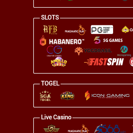
SLOTS
TOGEL
Live Casino