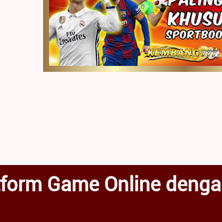
form Game Online dengan