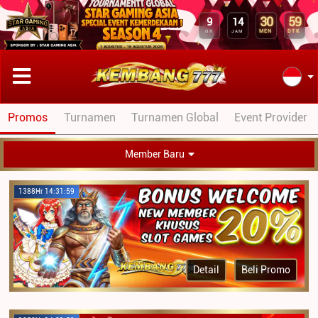
30
59
9
14
MEN
DTK
HR
JAM
Promos
Turnamen
Turnamen Global
Event Provider
Member Baru
1388Hr 14:31:59
Detail
Beli Promo